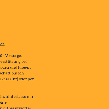
E
.de
ür Vorsorge,
terstützung bei
rden und Fragen
chaft bin ich
 17:30 Uhr) oder per
bin, hinterlasse mir
eine
nrufbeantworter