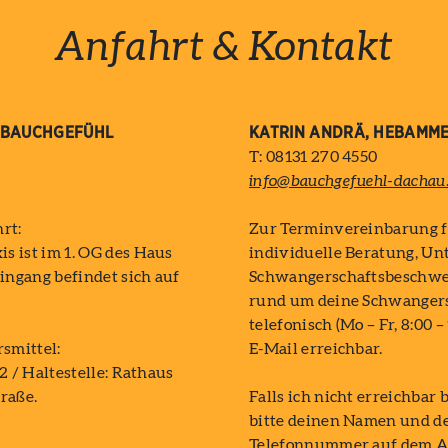
Anfahrt & Kontakt
 BAUCHGEFÜHL
KATRIN ANDRÄ, HEBAMM
T: 08131 270 4550
info@bauchgefuehl-dachau
rt:
Zur Terminvereinbarung f
 ist im 1. OG des Haus
individuelle Beratung, Un
ingang befindet sich auf
Schwangerschaftsbeschwe
rund um deine Schwangers
telefonisch (Mo – Fr, 8:00 –
smittel:
E-Mail erreichbar.
2 / Haltestelle: Rathaus
raße.
Falls ich nicht erreichbar 
bitte deinen Namen und d
Telefonnummer auf dem A