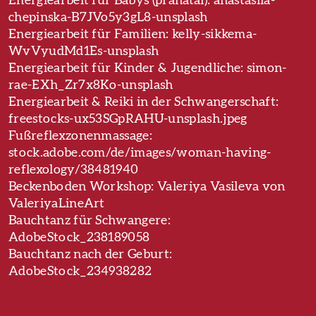
Energiearbeit für Babys (pränatal): anastasiia-
chepinska-B7JVo5y3gL8-unsplash
Energiearbeit für Familien: kelly-sikkema-
WvVyudMd1Es-unsplash
Energiearbeit für Kinder & Jugendliche: simon-
rae-EXh_Zr7x8Ko-unsplash
Energiearbeit & Reiki in der Schwangerschaft:
freestocks-ux53SGpRAHU-unsplash.jpeg
Fußreflexzonenmassage:
stock.adobe.com/de/images/woman-having-
reflexology/38481940
Beckenboden Workshop: Valeriya Vasileva von
ValeriyaLineArt
Bauchtanz für Schwangere:
AdobeStock_238189058
Bauchtanz nach der Geburt:
AdobeStock_234938282