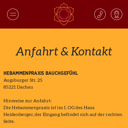
Anfahrt & Kontakt
HEBAMMENPRAXIS BAUCHGEFÜHL
Augsburger Str. 25
85221 Dachau
Hinweise zur Anfahrt:
Die Hebammenpraxis ist im 1. OG des Haus
Heidenberger, der Eingang befindet sich auf der rechten
Seite.